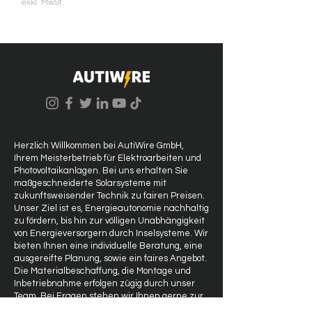
exkl. MwSt.
Herzlich Willkommen bei AutiWire GmbH,
Ihrem Meisterbetrieb für Elektroarbeiten und
Photovoltaikanlagen. Bei uns erhalten Sie
maßgeschneiderte Solarsysteme mit
zukunftsweisender Technik zu fairen Preisen.
Unser Ziel ist es, Energieautonomie nachhaltig
zu fördern, bis hin zur völligen Unabhängigkeit
von Energieversorgern durch Inselsysteme. Wir
bieten Ihnen eine individuelle Beratung, eine
ausgereifte Planung, sowie ein faires Angebot.
Die Materialbeschaffung, die Montage und
Inbetriebnahme erfolgen zügig durch unser
Team. Bei Fragen stehen wir Ihnen gerne zur
Verfügung. Vielen Dank für Ihr Interesse an